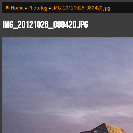
Home
»
Photolog
»
IMG_20121026_080420.jpg
IMG_20121026_080420.jpg