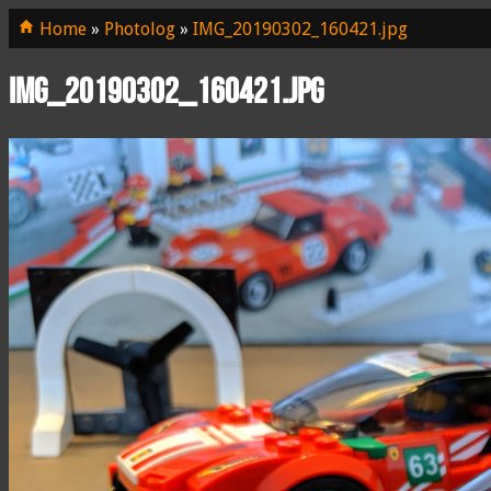
Home
»
Photolog
»
IMG_20190302_160421.jpg
IMG_20190302_160421.jpg