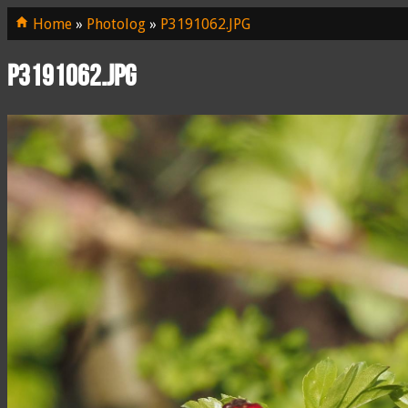
Home
»
Photolog
»
P3191062.JPG
P3191062.JPG