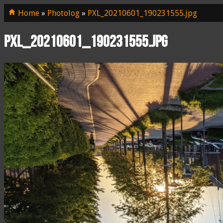
Home
»
Photolog
»
PXL_20210601_190231555.jpg
PXL_20210601_190231555.jpg