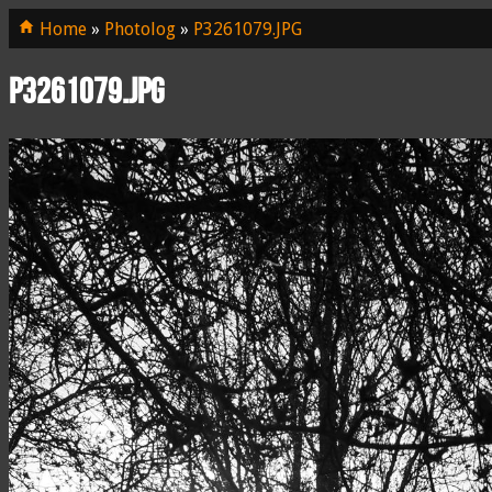
Home
»
Photolog
»
P3261079.JPG
P3261079.JPG