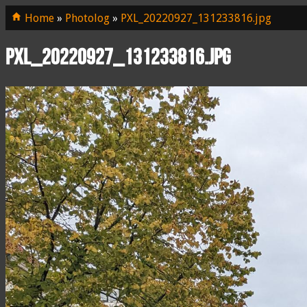
Home
»
Photolog
»
PXL_20220927_131233816.jpg
PXL_20220927_131233816.jpg