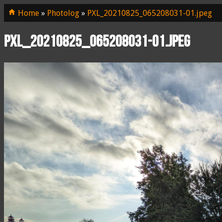
Home
»
Photolog
»
PXL_20210825_065208031-01.jpeg
PXL_20210825_065208031-01.jpeg