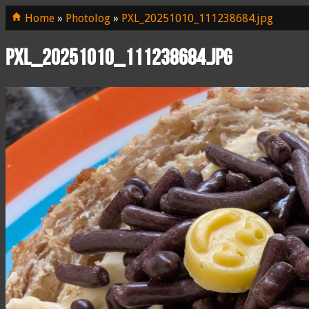
Home
»
Photolog
»
PXL_20251010_111238684.jpg
PXL_20251010_111238684.jpg